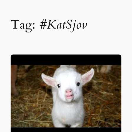
Spring
Tag:
#KatSjov
til
indhold