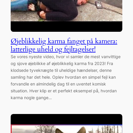
Øjeblikkelig karma fanget på kamera:
latterlige uheld og fejltagelser!
Se vores nyeste video, hvor vi samler de mest vanvittige
og sjove øjeblikke af øjeblikkelig karma fra 2023! Fra
klodsede tyveknægte til uheldige hændelser, denne
samling har det hele. Oplev hvordan en simpel fejl kan
forvandle en almindelig dag til en uventet komisk
situation. Hver klip er et perfekt eksempel på, hvordan
karma nogle gange…