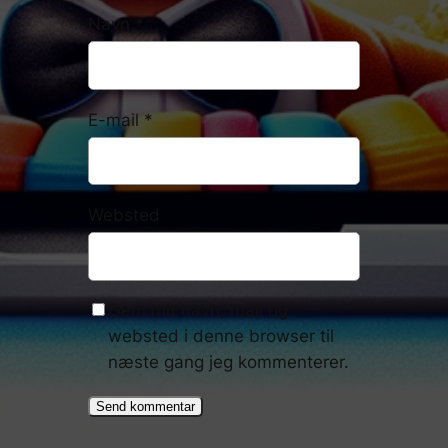
Navn
*
E-mail
*
Websted
Gem mit navn, mail og
websted i denne browser til
næste gang jeg kommenterer.