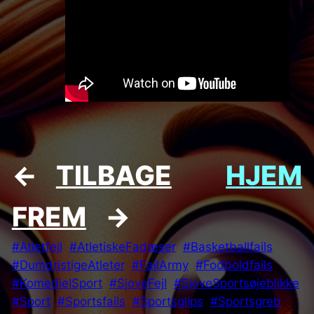
←
TILBAGE
HJEM
FREM
→
#Atletfejl
#AtletiskeFadæser
#Basketballfails
#DumdristigeAtleter
#FailArmy
#Fodboldfails
#KomedieISport
#SjoveFejl
#SjoveSportsøjeblikke
#Sport
#Sportsfails
#Sportsglips
#Sportsgreb