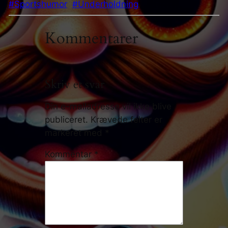
#Sportshumor
#Underholdning
Kommentarer
Skriv et svar
Din e-mailadresse vil ikke blive
publiceret.
Krævede felter er
markeret med
*
Kommentar
*