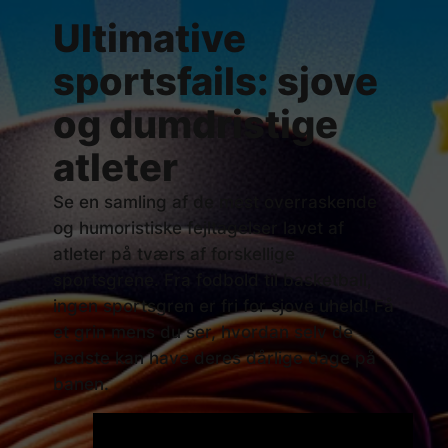
Ultimative
sportsfails: sjove
og dumdristige
atleter
Se en samling af de mest overraskende
og humoristiske fejltagelser lavet af
atleter på tværs af forskellige
sportsgrene. Fra fodbold til basketball,
ingen sportsgren er fri for sjove uheld! Få
et grin mens du ser, hvordan selv de
bedste kan have deres dårlige dage på
banen.